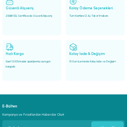
Güvenli Alışveriş
Kolay Ödeme Seçenekleri
256Bit SSL Sertifikası ile Güvenli Alışveriş
Tüm Kartlara 12 Ay Taksit İmakanı
Hızlı Kargo
Kolay İade & Değişim
Saat 13.00'a kadar siparişleriniz aynı gün
15 Gün İçerisinde Kolay İade ve Değişim
kargoda
E-Bülten
Kampanya ve Fırsatlardan Haberdar Olun!