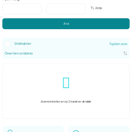
TL Arası
Ara
Stoktakiler
Toplam ürün
Arama kriterleri en az 2 karakter olmalıdır.