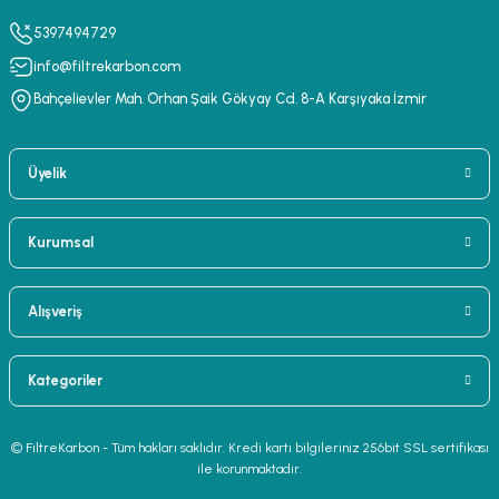
5397494729
Filtrekarbon
info@filtrekarbon.com
Aktif Karbon Filtre 190m3/s - 100mm
Bahçelievler Mah. Orhan Şaik Gökyay Cd. 8-A Karşıyaka İzmir
2.350,00 TL
Üyelik
Kurumsal
Alışveriş
Kategoriler
© FiltreKarbon - Tüm hakları saklıdır. Kredi kartı bilgileriniz 256bit SSL sertifikası
ile korunmaktadır.