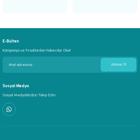
13.300,00 TL
LEDWisdom
E-Bülten
LEDWisdom Silent Grow Fan 150mm - 540 m³/h (3 Kademeli Hız Ayarlı Profesyone
Kampanya ve Fırsatlardan Haberdar Olun!
Abone Ol
11.250,00 TL
Sosyal Medya
Sosyal Medya’da Bizi Takip Edin.
Filtrekarbon
Filtrekarbon
Karbon Filtre Askısı 2'li 120cm
Aktif Karbon Filtre 1150m3/s - 200mm
100,00 TL
9.300,00 TL