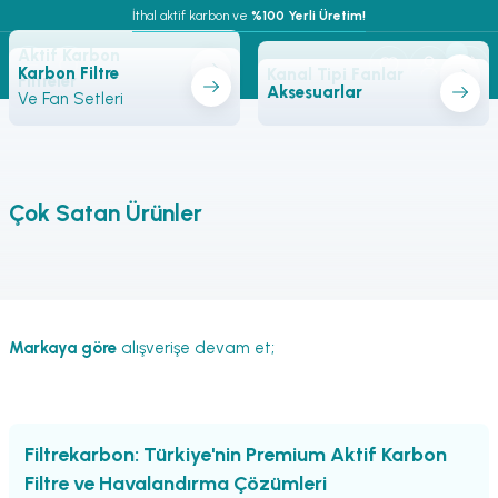
İthal aktif karbon ve
 %100 Yerli Üretim!
Aktif Karbon
Karbon Filtre
Kanal Tipi Fanlar
Filtreler
Aksesuarlar
Ve Fan Setleri
Çok Satan Ürünler
AFS
En yüksek kaliteli karbon filtreler ve sessiz
SilencerAFS 203mm 1M İzoleli Susturucu Hava Kanalı
fanlar
Markaya göre
alışverişe devam et;
Maksimum performans, minimum
1.090,00 TL
fiyat
Filtrekarbon: Türkiye'nin Premium Aktif Karbon
Filtre ve Havalandırma Çözümleri
ÜRÜNLERİ İNCELE