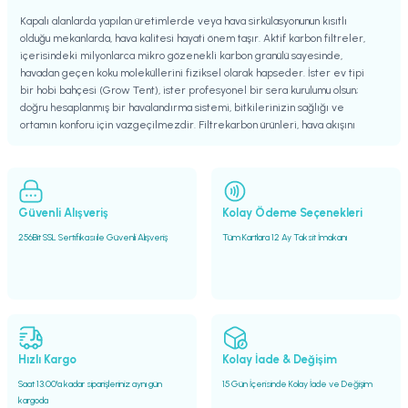
Soler & Palau
Kapalı alanlarda yapılan üretimlerde veya hava sirkülasyonunun kısıtlı
Soler & Palau TD-500 Silent 150mm Sessiz Çıkış Fanı (580 m³/h)
olduğu mekanlarda, hava kalitesi hayati önem taşır. Aktif karbon filtreler,
içerisindeki milyonlarca mikro gözenekli karbon granülü sayesinde,
havadan geçen koku moleküllerini fiziksel olarak hapseder. İster ev tipi
11.250,00 TL
bir hobi bahçesi (Grow Tent), ister profesyonel bir sera kurulumu olsun;
doğru hesaplanmış bir havalandırma sistemi, bitkilerinizin sağlığı ve
ortamın konforu için vazgeçilmezdir. Filtrekarbon ürünleri, hava akışını
engellemeden maksimum koku tutuşu sağlayacak şekilde, özel
mühendislik ile tasarlanmıştır.
Filtrekarbon
FiltreKarbon 467 m³/h Karbon Filtre ve Sessiz Fan Seti - 125mm
Güvenli Alışveriş
Kolay Ödeme Seçenekleri
256Bit SSL Sertifikası ile Güvenli Alışveriş
Tüm Kartlara 12 Ay Taksit İmakanı
13.800,00 TL
LEDWisdom
Hızlı Kargo
Kolay İade & Değişim
LEDWisdom Silent Grow Fan 200mm - 1020 m³/h (2 Kademeli Hız Ayarlı Endüstriy
Saat 13.00'a kadar siparişleriniz aynı gün
15 Gün İçerisinde Kolay İade ve Değişim
kargoda