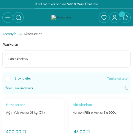
İthal aktif karbon ve
 %100 Yerli Üretim!
Anasayfa
Aksesuarlar
Markalar
Filtrekarbon
Stoktakiler
Toplam 6 ürün
Filtrekarbon
Filtrekarbon
Ağır Yük Askısı 68 kg (2'li)
Karbon Filtre Askısı 3'lü 200cm
400,00 TL
145,00 TL