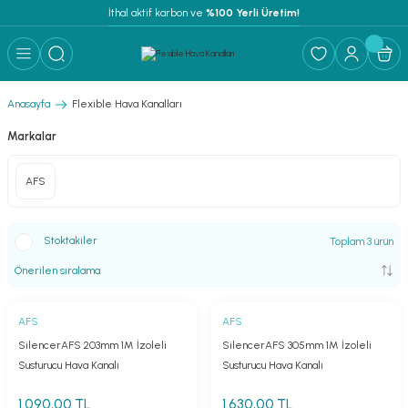
İthal aktif karbon ve
 %100 Yerli Üretim!
Anasayfa
Flexible Hava Kanalları
Markalar
AFS
Stoktakiler
Toplam 3 ürün
AFS
AFS
SilencerAFS 203mm 1M İzoleli
SilencerAFS 305mm 1M İzoleli
Susturucu Hava Kanalı
Susturucu Hava Kanalı
1.090,00 TL
1.630,00 TL