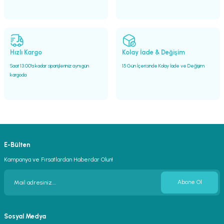
Hızlı Kargo
Kolay İade & Değişim
Saat 13.00'a kadar siparişleriniz aynı gün
15 Gün İçerisinde Kolay İade ve Değişim
kargoda
E-Bülten
Kampanya ve Fırsatlardan Haberdar Olun!
Abone Ol
Sosyal Medya