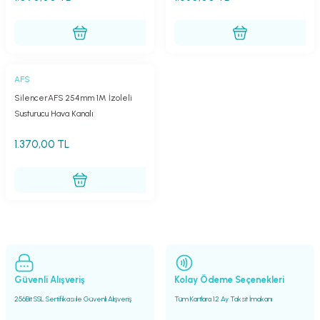
AFS
SilencerAFS 254mm 1M İzoleli
Susturucu Hava Kanalı
1.370,00 TL
Güvenli Alışveriş
Kolay Ödeme Seçenekleri
256Bit SSL Sertifikası ile Güvenli Alışveriş
Tüm Kartlara 12 Ay Taksit İmakanı