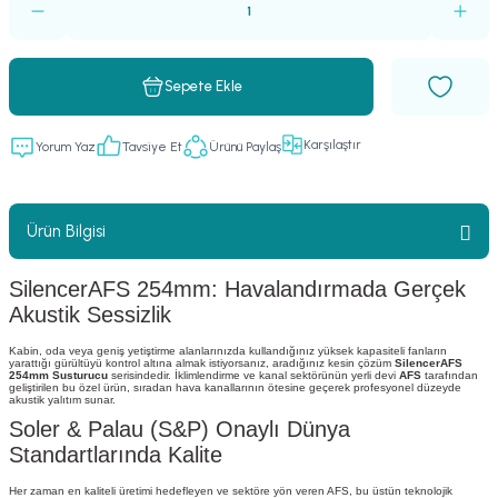
Sepete Ekle
Karşılaştır
Yorum Yaz
Tavsiye Et
Ürünü Paylaş
Ürün Bilgisi
SilencerAFS 254mm: Havalandırmada Gerçek
Akustik Sessizlik
Kabin, oda veya geniş yetiştirme alanlarınızda kullandığınız yüksek kapasiteli fanların
yarattığı gürültüyü kontrol altına almak istiyorsanız, aradığınız kesin çözüm
SilencerAFS
254mm Susturucu
serisindedir. İklimlendirme ve kanal sektörünün yerli devi
AFS
tarafından
geliştirilen bu özel ürün, sıradan hava kanallarının ötesine geçerek profesyonel düzeyde
akustik yalıtım sunar.
Soler & Palau (S&P) Onaylı Dünya
Standartlarında Kalite
Her zaman en kaliteli üretimi hedefleyen ve sektöre yön veren AFS, bu üstün teknolojik