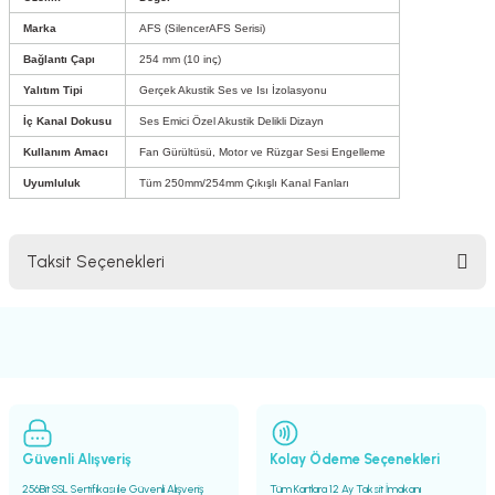
Marka
AFS (SilencerAFS Serisi)
Bağlantı Çapı
254 mm (10 inç)
Yalıtım Tipi
Gerçek Akustik Ses ve Isı İzolasyonu
İç Kanal Dokusu
Ses Emici Özel Akustik Delikli Dizayn
Kullanım Amacı
Fan Gürültüsü, Motor ve Rüzgar Sesi Engelleme
Uyumluluk
Tüm 250mm/254mm Çıkışlı Kanal Fanları
Taksit Seçenekleri
Güvenli Alışveriş
Kolay Ödeme Seçenekleri
256Bit SSL Sertifikası ile Güvenli Alışveriş
Tüm Kartlara 12 Ay Taksit İmakanı