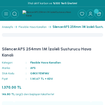
İthal aktif karbon ve
 %100 Yerli Üretim!
SilencerAFS 254mm 1M İzoleli Sustu
Anasayfa
Flexible Hava Kanalları
SilencerAFS 254mm 1M İzoleli Susturucu Hava
Kanalı
Kategori
Flexible Hava Kanalları
Marka
AFS
Stok Kodu
G8KXYENFMV
Fiyat
1.141,67 TL + KDV
1.370,00 TL
146,80 TL
(arg0) den başlayan taksitlerle!