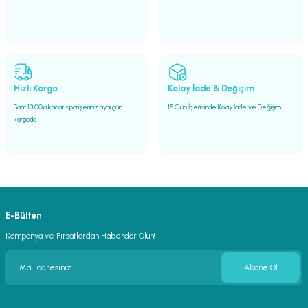
Hızlı Kargo
Kolay İade & Değişim
Saat 13.00'a kadar siparişleriniz aynı gün
15 Gün İçerisinde Kolay İade ve Değişim
kargoda
E-Bülten
Kampanya ve Fırsatlardan Haberdar Olun!
Abone Ol