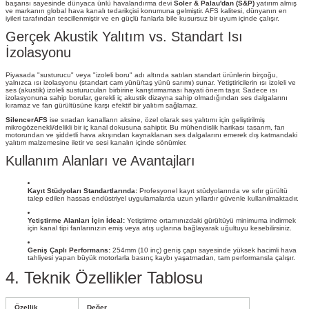
başarısı sayesinde dünyaca ünlü havalandırma devi
Soler & Palau'dan (S&P)
yatırım almış
ve markanın global hava kanalı tedarikçisi konumuna gelmiştir. AFS kalitesi, dünyanın en
iyileri tarafından tescillenmiştir ve en güçlü fanlarla bile kusursuz bir uyum içinde çalışır.
Gerçek Akustik Yalıtım vs. Standart Isı
İzolasyonu
Piyasada "susturucu" veya "izoleli boru" adı altında satılan standart ürünlerin birçoğu,
yalnızca ısı izolasyonu (standart cam yünü/taş yünü sarımı) sunar. Yetiştiricilerin ısı izoleli ve
ses (akustik) izoleli susturucuları birbirine karıştırmaması hayati önem taşır. Sadece ısı
izolasyonuna sahip borular, gerekli iç akustik dizayna sahip olmadığından ses dalgalarını
kıramaz ve fan gürültüsüne karşı efektif bir yalıtım sağlamaz.
SilencerAFS
ise sıradan kanalların aksine, özel olarak ses yalıtımı için geliştirilmiş
mikrogözenekli/delikli bir iç kanal dokusuna sahiptir. Bu mühendislik harikası tasarım, fan
motorundan ve şiddetli hava akışından kaynaklanan ses dalgalarını emerek dış katmandaki
yalıtım malzemesine iletir ve sesi kanalın içinde sönümler.
Kullanım Alanları ve Avantajları
Kayıt Stüdyoları Standartlarında:
Profesyonel kayıt stüdyolarında ve sıfır gürültü
talep edilen hassas endüstriyel uygulamalarda uzun yıllardır güvenle kullanılmaktadır.
Yetiştirme Alanları İçin İdeal:
Yetiştirme ortamınızdaki gürültüyü minimuma indirmek
için kanal tipi fanlarınızın emiş veya atış uçlarına bağlayarak uğultuyu kesebilirsiniz.
Geniş Çaplı Performans:
254mm (10 inç) geniş çapı sayesinde yüksek hacimli hava
tahliyesi yapan büyük motorlarla basınç kaybı yaşatmadan, tam performansla çalışır.
4. Teknik Özellikler Tablosu
Özellik
Değer