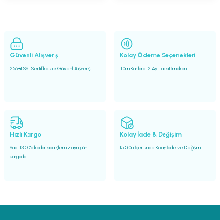
Güvenli Alışveriş
Kolay Ödeme Seçenekleri
256Bit SSL Sertifikası ile Güvenli Alışveriş
Tüm Kartlara 12 Ay Taksit İmakanı
Hızlı Kargo
Kolay İade & Değişim
Saat 13.00'a kadar siparişleriniz aynı gün
15 Gün İçerisinde Kolay İade ve Değişim
kargoda