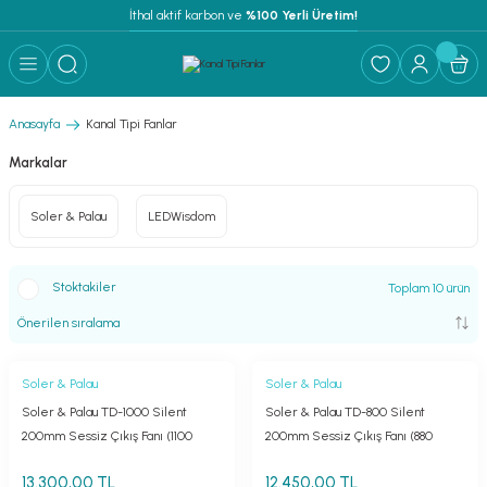
İthal aktif karbon ve
 %100 Yerli Üretim!
Anasayfa
Kanal Tipi Fanlar
Markalar
Soler & Palau
LEDWisdom
Stoktakiler
Toplam 10 ürün
Soler & Palau
Soler & Palau
Soler & Palau TD-1000 Silent
Soler & Palau TD-800 Silent
200mm Sessiz Çıkış Fanı (1100
200mm Sessiz Çıkış Fanı (880
m³/h)
m³/h)
13.300,00 TL
12.450,00 TL