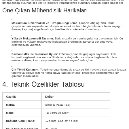
üst tabakada bulunan ses yalıtıcı bölgeye yönlendirerek gürültüyü kanalın içinde hapseder.
Öne Çıkan Mühendislik Harikaları
Maksimum Sızdırmazlık ve Titreşim Engelleme:
Emiş ve atış ağızları, fanın
çalışmasından kaynaklanan titreşimi önlemek ve boru bağlantılarında hava kaçağını
(basınç kaybını) engellemek için özel
lastik contalarla
donatılmıştır.
Yüksek Mukavemetli Tasarım:
Zorlu sıcaklık ve nem koşullarına dayanması için ön
gerilmeli ve yüksek mukavemetli plastikten üretilmiştir; zamanla esneme veya
deformasyon yapmaz.
Karbon Filtre ile Kusursuz Uyum:
125mm çapındaki giriş ağzı sayesinde, koku
kontrolü sağlamak için karbon filtrelerinize doğrudan ve sıkıca bağlanabilir. Hava
emişinde direnç kaybı yaşatmadan kokuları kaynağında çözer.
Çift Yönlü Kullanım:
Yetiştirme ortamlarındaki sıcak ve kirli havayı dışarı atmak (egzoz
fanı) veya içeriye taze ve temiz hava katarak (intake) bitkilerinizi canlandırmak için
güvenle kullanılabilir.
4. Teknik Özellikler Tablosu
Özellik
Değer
Marka
Soler & Palau (S&P)
Model
TD-350/125 Silent
Bağlantı Çapı (Flanş)
125 mm (12.5 cm / 5 inç)
Hava Debisi (Kapasite)
380 m³/h