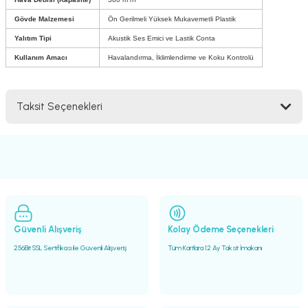
Gövde Malzemesi
Ön Gerilmeli Yüksek Mukavemetli Plastik
Yalıtım Tipi
Akustik Ses Emici ve Lastik Conta
Kullanım Amacı
Havalandırma, İklimlendirme ve Koku Kontrolü
Taksit Seçenekleri
Güvenli Alışveriş
Kolay Ödeme Seçenekleri
256Bit SSL Sertifikası ile Güvenli Alışveriş
Tüm Kartlara 12 Ay Taksit İmakanı