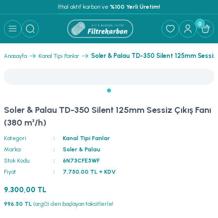
İthal aktif karbon ve
 %100 Yerli Üretim!
0
Soler & Palau TD-350 Silent 125mm Sessiz 
Anasayfa
Kanal Tipi Fanlar
Soler & Palau TD-350 Silent 125mm Sessiz Çıkış Fanı
(380 m³/h)
Kategori
Kanal Tipi Fanlar
Marka
Soler & Palau
Stok Kodu
6N73CFE5WF
Fiyat
7.750,00 TL + KDV
9.300,00 TL
996,50 TL
(arg0) den başlayan taksitlerle!