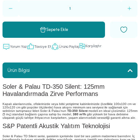
Sepete Ekle
Karşılaştır
Yorum Yaz
Tavsiye Et
Ürünü Paylaş
Ürün Bilgisi
Soler & Palau TD-350 Silent: 125mm
Havalandırmada Zirve Performans
Kapalı alanlarınızda, ofislerinizde veya bitki yetiştirme kabinlerinizde (özellikle 100x100 cm ve
120x120 cm gibi popüler ölçülerde) hava akışını minimum ses seviyesi ile sağlamak için
sektörün tartışmasız lideri Soler & Palau'nun
TD-350 Silent
modeli en ideal çözümdür. 125mm
(5 inç) standart bağlantı çapına sahip bu model,
380 m³/h
gibi yüksek bir hava debisine
ulaşarak güçlü tahliye ihtiyacınızı karşılarken, yaşam alanınızdaki sessizliği garanti altına alır.
S&P Patentli Akustik Yalıtım Teknolojisi
Soler & Palau TD Silent serisi, şasisinin içerisinde özel bir ses yalıtım malzemesi barındırır. İç
kanallarında bulunan stratejik delikler aracılığıyla, motorun ürettiği ses dalgalarını kırar ve bir