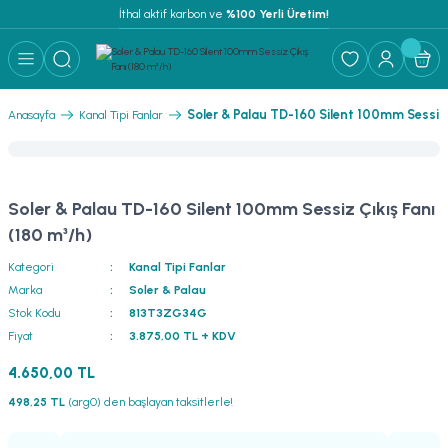
İthal aktif karbon ve
 %100 Yerli Üretim!
Soler & Palau TD-160 Silent 100mm Sessiz 
Anasayfa
Kanal Tipi Fanlar
Soler & Palau TD-160 Silent 100mm Sessiz Çıkış Fanı
(180 m³/h)
Kategori
Kanal Tipi Fanlar
Marka
Soler & Palau
Stok Kodu
813T3ZG34G
Fiyat
3.875,00 TL + KDV
4.650,00 TL
498,25 TL
(arg0) den başlayan taksitlerle!