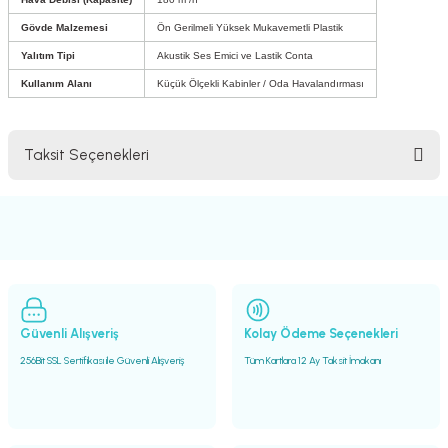
Gövde Malzemesi
Ön Gerilmeli Yüksek Mukavemetli Plastik
Yalıtım Tipi
Akustik Ses Emici ve Lastik Conta
Kullanım Alanı
Küçük Ölçekli Kabinler / Oda Havalandırması
Taksit Seçenekleri
Güvenli Alışveriş
Kolay Ödeme Seçenekleri
256Bit SSL Sertifikası ile Güvenli Alışveriş
Tüm Kartlara 12 Ay Taksit İmakanı