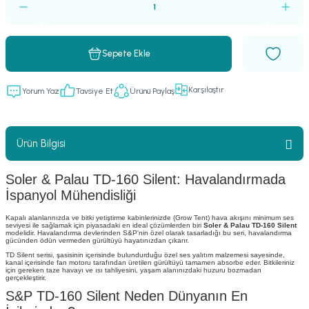
Sepete Ekle
Karşılaştır
Yorum Yaz
Tavsiye Et
Ürünü Paylaş
Ürün Bilgisi
Soler & Palau TD-160 Silent: Havalandırmada
İspanyol Mühendisliği
Kapalı alanlarınızda ve bitki yetiştirme kabinlerinizde (Grow Tent) hava akışını minimum ses
seviyesi ile sağlamak için piyasadaki en ideal çözümlerden biri
Soler & Palau TD-160 Silent
modelidir. Havalandırma devlerinden S&P'nin özel olarak tasarladığı bu seri, havalandırma
gücünden ödün vermeden gürültüyü hayatınızdan çıkarır.
TD Silent serisi, şasisinin içerisinde bulundurduğu özel ses yalıtım malzemesi sayesinde,
kanal içerisinde fan motoru tarafından üretilen gürültüyü tamamen absorbe eder. Bitkileriniz
için gereken taze havayı ve ısı tahliyesini, yaşam alanınızdaki huzuru bozmadan
gerçekleştirir.
S&P TD-160 Silent Neden Dünyanın En