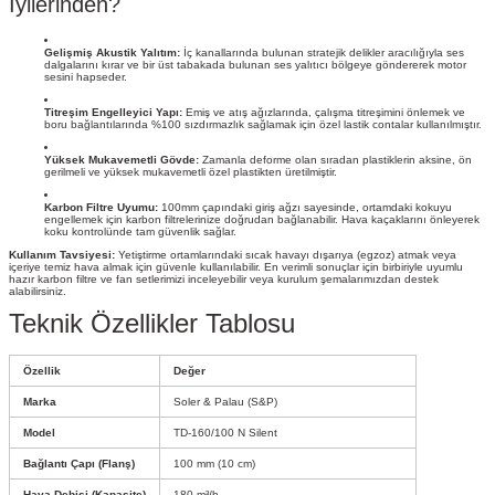
İyilerinden?
Gelişmiş Akustik Yalıtım:
İç kanallarında bulunan stratejik delikler aracılığıyla ses
dalgalarını kırar ve bir üst tabakada bulunan ses yalıtıcı bölgeye göndererek motor
sesini hapseder.
Titreşim Engelleyici Yapı:
Emiş ve atış ağızlarında, çalışma titreşimini önlemek ve
boru bağlantılarında %100 sızdırmazlık sağlamak için özel lastik contalar kullanılmıştır.
Yüksek Mukavemetli Gövde:
Zamanla deforme olan sıradan plastiklerin aksine, ön
gerilmeli ve yüksek mukavemetli özel plastikten üretilmiştir.
Karbon Filtre Uyumu:
100mm çapındaki giriş ağzı sayesinde, ortamdaki kokuyu
engellemek için karbon filtrelerinize doğrudan bağlanabilir. Hava kaçaklarını önleyerek
koku kontrolünde tam güvenlik sağlar.
Kullanım Tavsiyesi:
Yetiştirme ortamlarındaki sıcak havayı dışarıya (egzoz) atmak veya
içeriye temiz hava almak için güvenle kullanılabilir. En verimli sonuçlar için birbiriyle uyumlu
hazır karbon filtre ve fan setlerimizi inceleyebilir veya kurulum şemalarımızdan destek
alabilirsiniz.
Teknik Özellikler Tablosu
Özellik
Değer
Marka
Soler & Palau (S&P)
Model
TD-160/100 N Silent
Bağlantı Çapı (Flanş)
100 mm (10 cm)
Hava Debisi (Kapasite)
180 m³/h