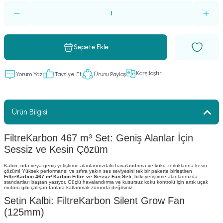
Sepete Ekle
Karşılaştır
Yorum Yaz
Tavsiye Et
Ürünü Paylaş
Ürün Bilgisi
FiltreKarbon 467 m³ Set: Geniş Alanlar İçin
Sessiz ve Kesin Çözüm
Kabin, oda veya geniş yetiştirme alanlarınızdaki havalandırma ve koku zorluklarına kesin
çözüm! Yüksek performansı ve sıfıra yakın ses seviyesini tek bir pakette birleştiren
FiltreKarbon 467 m³ Karbon Filtre ve Sessiz Fan Seti
, bitki yetiştirme alanlarınızda
standartları baştan yazıyor. Güçlü havalandırma ve kusursuz koku kontrolü için artık uçak
motoru gibi çalışan fanlara katlanmak zorunda değilsiniz.
Setin Kalbi: FiltreKarbon Silent Grow Fan
(125mm)