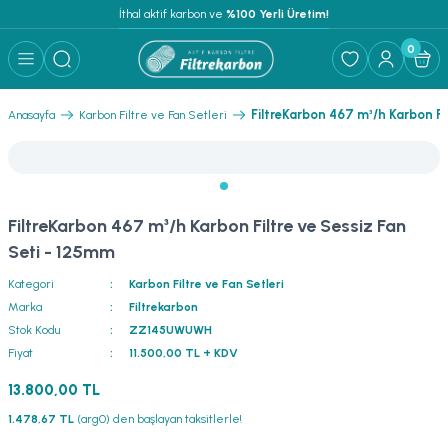
İthal aktif karbon ve
 %100 Yerli Üretim!
0
FiltreKarbon 467 m³/h Karbon Fi
Anasayfa
Karbon Filtre ve Fan Setleri
FiltreKarbon 467 m³/h Karbon Filtre ve Sessiz Fan
Seti - 125mm
Kategori
Karbon Filtre ve Fan Setleri
Marka
Filtrekarbon
Stok Kodu
ZZ145UWUWH
Fiyat
11.500,00 TL + KDV
13.800,00 TL
1.478,67 TL
(arg0) den başlayan taksitlerle!