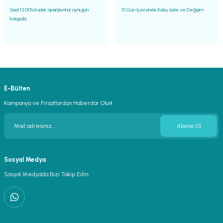
Saat 13.00'a kadar siparişleriniz aynı gün
15 Gün İçerisinde Kolay İade ve Değişim
kargoda
E-Bülten
Kampanya ve Fırsatlardan Haberdar Olun!
Abone Ol
Sosyal Medya
Sosyal Medya’da Bizi Takip Edin.