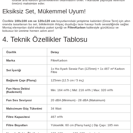
tutarak ana karbon gözeneklerinin tıkanmasını önler. Yıkanabilir yapısıyla filtrenizin
ömrünü maksimize eder.
Eksiksiz Set, Mükemmel Uyum!
Özellikle
100x100 cm ve 120x120 cm
boyutlarındaki yetiştirme kabinleri (Grow Tent) için altın
oranda tasarlanan bu set, bitkilerinizin ihtiyaç duyduğu taze havayı fısıltı sessizliğinde sağlar.
Montaj elemanları dahil eksiksiz paket içeriği ve
FiltreKarbon
kalitesiyle gürültüsüz ve
kokusuz bir üretime hemen adım atın!
4. Teknik Özellikler Tablosu
Özellik
Detay
Marka
FiltreKarbon
1x Hız Ayarlı Sessiz Fan (125mm) + 1x 467 m³ Karbon
Set İçeriği
Filtre
Bağlantı Çapı (Flanş)
125mm (12.5 cm / 5 inç)
Fan Hava Debisi
Min: 164 m³/h | Mid: 216 m³/h | Max: 320 m³/h
(Kademeli)
Fan Ses Seviyesi
20 dBA (Minimum) - 28 dBA (Maksimum)
Maksimum Güç Tüketimi
34 Watt
Filtre Kapasitesi
467 m³/h
Filtre Boyutları
Yükseklik: 60 cm (Flanş hariç) | Dip Çapı: 185 mm