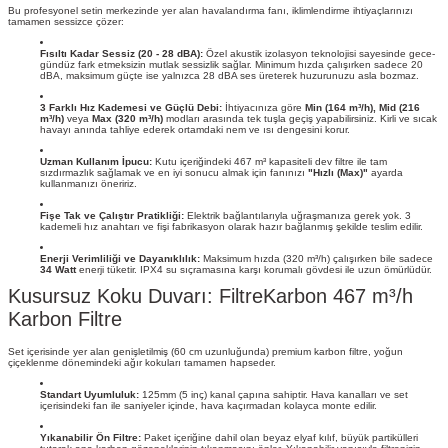
Bu profesyonel setin merkezinde yer alan havalandırma fanı, iklimlendirme ihtiyaçlarınızı
tamamen sessizce çözer:
Fısıltı Kadar Sessiz (20 - 28 dBA):
Özel akustik izolasyon teknolojisi sayesinde gece-
gündüz fark etmeksizin mutlak sessizlik sağlar. Minimum hızda çalışırken sadece 20
dBA, maksimum güçte ise yalnızca 28 dBA ses üreterek huzurunuzu asla bozmaz.
3 Farklı Hız Kademesi ve Güçlü Debi:
İhtiyacınıza göre
Min (164 m³/h), Mid (216
m³/h)
veya
Max (320 m³/h)
modları arasında tek tuşla geçiş yapabilirsiniz. Kirli ve sıcak
havayı anında tahliye ederek ortamdaki nem ve ısı dengesini korur.
Uzman Kullanım İpucu:
Kutu içeriğindeki 467 m³ kapasiteli dev filtre ile tam
sızdırmazlık sağlamak ve en iyi sonucu almak için fanınızı
"Hızlı (Max)"
ayarda
kullanmanızı öneririz.
Fişe Tak ve Çalıştır Pratikliği:
Elektrik bağlantılarıyla uğraşmanıza gerek yok. 3
kademeli hız anahtarı ve fişi fabrikasyon olarak hazır bağlanmış şekilde teslim edilir.
Enerji Verimliliği ve Dayanıklılık:
Maksimum hızda (320 m³/h) çalışırken bile sadece
34 Watt
enerji tüketir. IPX4 su sıçramasına karşı korumalı gövdesi ile uzun ömürlüdür.
Kusursuz Koku Duvarı: FiltreKarbon 467 m³/h
Karbon Filtre
Set içerisinde yer alan genişletilmiş (60 cm uzunluğunda) premium karbon filtre, yoğun
çiçeklenme dönemindeki ağır kokuları tamamen hapseder.
Standart Uyumluluk:
125mm (5 inç) kanal çapına sahiptir. Hava kanalları ve set
içerisindeki fan ile saniyeler içinde, hava kaçırmadan kolayca monte edilir.
Yıkanabilir Ön Filtre:
Paket içeriğine dahil olan beyaz elyaf kılıf, büyük partikülleri