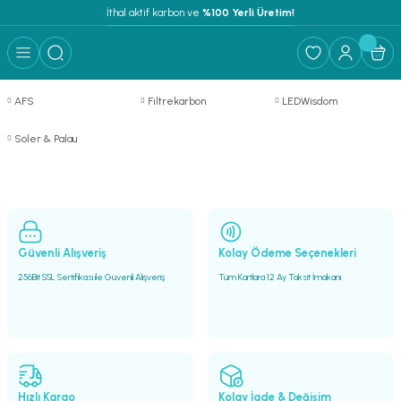
İthal aktif karbon ve
 %100 Yerli Üretim!
AFS
Filtrekarbon
LEDWisdom
Soler & Palau
Güvenli Alışveriş
Kolay Ödeme Seçenekleri
256Bit SSL Sertifikası ile Güvenli Alışveriş
Tüm Kartlara 12 Ay Taksit İmakanı
Hızlı Kargo
Kolay İade & Değişim