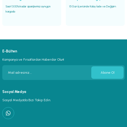
Saat 13.00'a kadar siparişleriniz aynı gün
15 Gün İçerisinde Kolay İade ve Değişim
kargoda
E-Bülten
Kampanya ve Fırsatlardan Haberdar Olun!
Abone Ol
Sosyal Medya
Sosyal Medya’da Bizi Takip Edin.