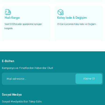
Hızlı Kargo
Kolay İade & Değişim
Saat 13.00'a kadar siparişleriniz aynı gün
15 Gün İçerisinde Kolay İade ve Değişim
kargoda
E-Bülten
Kampanya ve Fırsatlardan Haberdar Olun!
Abone Ol
Sosyal Medya
Sosyal Medya’da Bizi Takip Edin.