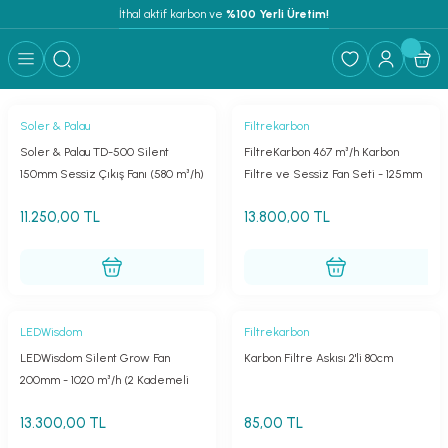
İthal aktif karbon ve
 %100 Yerli Üretim!
Soler & Palau
Filtrekarbon
Soler & Palau TD-500 Silent
FiltreKarbon 467 m³/h Karbon
150mm Sessiz Çıkış Fanı (580 m³/h)
Filtre ve Sessiz Fan Seti - 125mm
11.250,00 TL
13.800,00 TL
LEDWisdom
Filtrekarbon
LEDWisdom Silent Grow Fan
Karbon Filtre Askısı 2'li 80cm
200mm - 1020 m³/h (2 Kademeli
Hız Ayarlı Endüstriyel Sessiz Fan)
13.300,00 TL
85,00 TL