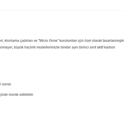
i, klonlama çadırları ve "Micro Grow" kurulumları için özel olarak tasarlanmıştır.
mayın; büyük hacimli modellerimizle birebir aynı birinci sınıf aktif karbon
i sunar.
çinde monte edilebilir.