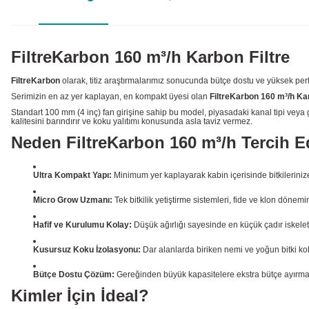
FiltreKarbon 160 m³/h Karbon Filtre
FiltreKarbon
olarak, titiz araştırmalarımız sonucunda bütçe dostu ve yüksek perf
Serimizin en az yer kaplayan, en kompakt üyesi olan
FiltreKarbon 160 m³/h Kar
Standart 100 mm (4 inç) fan girişine sahip bu model, piyasadaki kanal tipi veya g
kalitesini barındırır ve koku yalıtımı konusunda asla taviz vermez.
Neden FiltreKarbon 160 m³/h Tercih E
Ultra Kompakt Yapı:
Minimum yer kaplayarak kabin içerisinde bitkilerini
Micro Grow Uzmanı:
Tek bitkilik yetiştirme sistemleri, fide ve klon döne
Hafif ve Kurulumu Kolay:
Düşük ağırlığı sayesinde en küçük çadır iskeletl
Kusursuz Koku İzolasyonu:
Dar alanlarda biriken nemi ve yoğun bitki kok
Bütçe Dostu Çözüm:
Gereğinden büyük kapasitelere ekstra bütçe ayırmanızı
Kimler İçin İdeal?