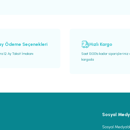
ay Ödeme Seçenekleri
Hızlı Kargo
ra 12 Ay Taksit İmakanı
Saat 13.00'a kadar siparişleriniz
kargoda
Sosyal Med
Sosyal Medya’da