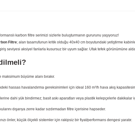
ormanslı karbon filtre serimizi sizlerle buluşturmanın gururunu yaşıyoruz!
bon Filtre
; alan tasarrufunun kritik olduğu 40x40 cm boyutundaki yetiştirme kabinler
iriş seviyesi aksiyel fanlarla kusursuz bir uyum sağlar. Ufak tefek görünümüne aldan
dilmeli?
ze maksimum büyüme alanı bırakır.
mindeki hassas havalandırma gereksinimleri için ideal 160 m³/h hava akış kapasitesin
erine dahi yük bindirmez; basit askı aparatları veya plastik kelepçelerle dakikalar i
ularını dışarıya zerre kadar sızdırmadan filtre içerisine hapseder.
 önler, küçük ölçekli sistemler için rakipsiz bir fiyat/performans dengesi yaratır.