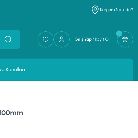
Kargom Nerede?
Giriş Yap / Kayıt Ol
va Kanalları
- 100mm