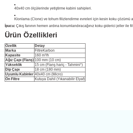
40x40 cm ölçülerinde yetiştirme kabini sahipleri.
Klonlama (Clone) ve tohum filizlendirme evreleri için kesin koku çözümü a
İpucu:
Çıkış fanının hemen ardına konumlandıracağınız koku giderici jeller ile fi
Ürün Özellikleri
Özellik
Detay
Marka
FiltreKarbon
Kapasite
160 m³/h
Ağız Çapı (Flanş)
100 mm (10 cm)
Yükseklik
15 cm (Flanş hariç - Tahmini*)
Dip Çapı
18 cm (180 mm)
Uyumlu Kabinler
40x40 cm (Micro)
Ön Filtre
Kutuya Dahil (Yıkanabilir Elyaf)