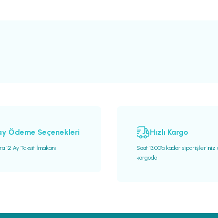
ay Ödeme Seçenekleri
Hızlı Kargo
ra 12 Ay Taksit İmakanı
Saat 13.00'a kadar siparişleriniz
kargoda