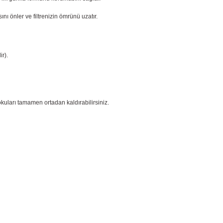
nı önler ve filtrenizin ömrünü uzatır.
r).
okuları tamamen ortadan kaldırabilirsiniz.