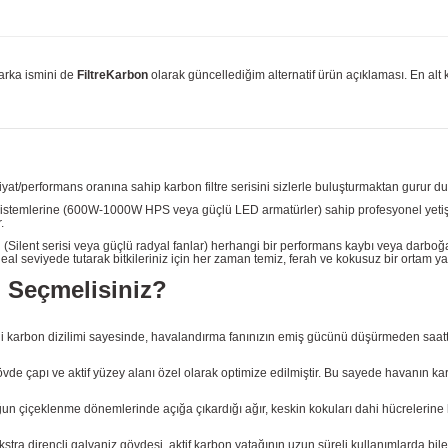
marka ismini de
FiltreKarbon
olarak güncellediğim alternatif ürün açıklaması. En alt
yat/performans oranına sahip karbon filtre serisini sizlerle buluşturmaktan gurur d
sistemlerine (600W-1000W HPS veya güçlü LED armatürler) sahip profesyonel yetiştiri
.
ın (Silent serisi veya güçlü radyal fanlar) herhangi bir performans kaybı veya dar
l seviyede tutarak bitkileriniz için her zaman temiz, ferah ve kokusuz bir ortam yar
 Seçmelisiniz?
li karbon dizilimi sayesinde, havalandırma fanınızın emiş gücünü düşürmeden saatt
 çapı ve aktif yüzey alanı özel olarak optimize edilmiştir. Bu sayede havanın karbo
ğun çiçeklenme dönemlerinde açığa çıkardığı ağır, keskin kokuları dahi hücrelerin
tra dirençli galvaniz gövdesi, aktif karbon yatağının uzun süreli kullanımlarda bil