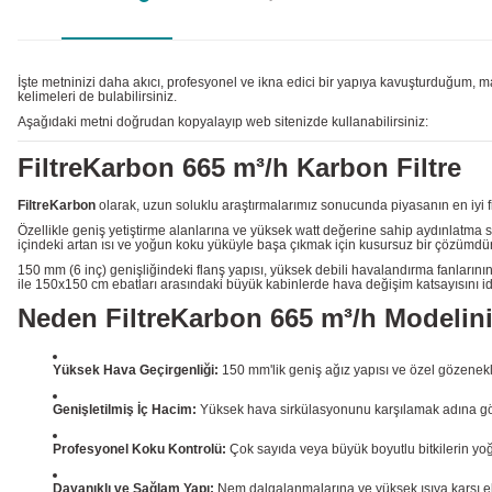
İşte metninizi daha akıcı, profesyonel ve ikna edici bir yapıya kavuşturduğum, 
kelimeleri de bulabilirsiniz.
Aşağıdaki metni doğrudan kopyalayıp web sitenizde kullanabilirsiniz:
FiltreKarbon 665 m³/h Karbon Filtre
FiltreKarbon
olarak, uzun soluklu araştırmalarımız sonucunda piyasanın en iyi fi
Özellikle geniş yetiştirme alanlarına ve yüksek watt değerine sahip aydınlatma 
içindeki artan ısı ve yoğun koku yüküyle başa çıkmak için kusursuz bir çözümdür
150 mm (6 inç) genişliğindeki flanş yapısı, yüksek debili havalandırma fanların
ile 150x150 cm ebatları arasındaki büyük kabinlerde hava değişim katsayısını idea
Neden FiltreKarbon 665 m³/h Modelini
Yüksek Hava Geçirgenliği:
150 mm'lik geniş ağız yapısı ve özel gözenek
Genişletilmiş İç Hacim:
Yüksek hava sirkülasyonunu karşılamak adına gövde
Profesyonel Koku Kontrolü:
Çok sayıda veya büyük boyutlu bitkilerin yo
Dayanıklı ve Sağlam Yapı:
Nem dalgalanmalarına ve yüksek ısıya karşı eks