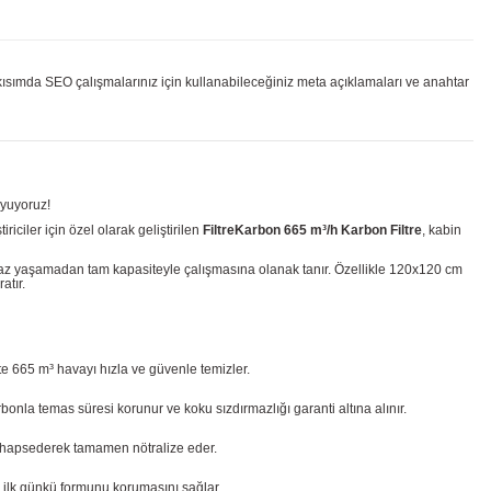
 kısımda SEO çalışmalarınız için kullanabileceğiniz meta açıklamaları ve anahtar
uyuyoruz!
ciler için özel olarak geliştirilen
FiltreKarbon 665 m³/h Karbon Filtre
, kabin
boğaz yaşamadan tam kapasiteyle çalışmasına olanak tanır. Özellikle 120x120 cm
atır.
e 665 m³ havayı hızla ve güvenle temizler.
nla temas süresi korunur ve koku sızdırmazlığı garanti altına alınır.
e hapsederek tamamen nötralize eder.
e ilk günkü formunu korumasını sağlar.