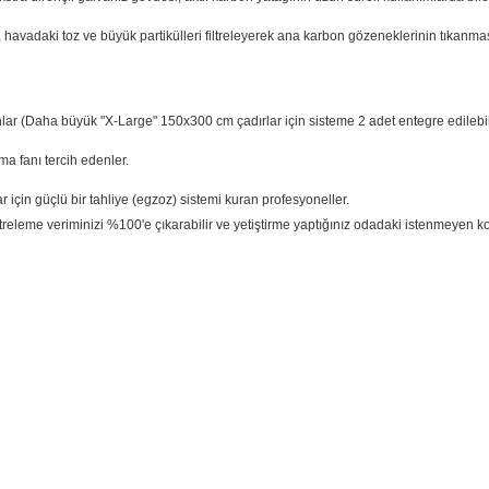
f, havadaki toz ve büyük partikülleri filtreleyerek ana karbon gözeneklerinin tıkanması
lar (Daha büyük "X-Large" 150x300 cm çadırlar için sisteme 2 adet entegre edilebili
 fanı tercih edenler.
 için güçlü bir tahliye (egzoz) sistemi kuran profesyoneller.
ltreleme veriminizi %100'e çıkarabilir ve yetiştirme yaptığınız odadaki istenmeyen k