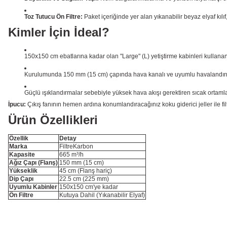
Toz Tutucu Ön Filtre:
Paket içeriğinde yer alan yıkanabilir beyaz elyaf kılı
Kimler İçin İdeal?
150x150 cm ebatlarına kadar olan "Large" (L) yetiştirme kabinleri kullanan
Kurulumunda 150 mm (15 cm) çapında hava kanalı ve uyumlu havalandırma
Güçlü ışıklandırmalar sebebiyle yüksek hava akışı gerektiren sıcak ortamlar
İpucu:
Çıkış fanının hemen ardına konumlandıracağınız koku giderici jeller ile fi
Ürün Özellikleri
Özellik
Detay
Marka
FiltreKarbon
Kapasite
665 m³/h
Ağız Çapı (Flanş)
150 mm (15 cm)
Yükseklik
45 cm (Flanş hariç)
Dip Çapı
22.5 cm (225 mm)
Uyumlu Kabinler
150x150 cm'ye kadar
Ön Filtre
Kutuya Dahil (Yıkanabilir Elyaf)