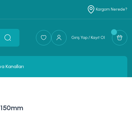
Kargom Nerede?
Giriş Yap / Kayıt Ol
va Kanalları
- 150mm