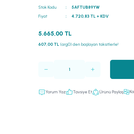
Stok Kodu
5AFTUB89YW
Fiyat
4.720,83 TL + KDV
5.665,00 TL
607,00 TL
(arg0) den başlayan taksitlerle!
Ka
Yorum Yaz
Tavsiye Et
Ürünü Paylaş