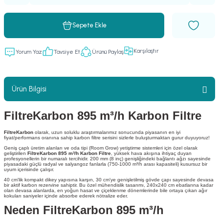
Sepete Ekle
Karşılaştır
Yorum Yaz
Tavsiye Et
Ürünü Paylaş
Ürün Bilgisi
FiltreKarbon 895 m³/h Karbon Filtre
FiltreKarbon
olarak, uzun soluklu araştırmalarımız sonucunda piyasanın en iyi
fiyat/performans oranına sahip karbon filtre serisini sizlerle buluşturmaktan gurur duyuyoruz!
Geniş çaplı üretim alanları ve oda tipi (Room Grow) yetiştirme sistemleri için özel olarak
geliştirilen
FiltreKarbon 895 m³/h Karbon Filtre
, yüksek hava akışına ihtiyaç duyan
profesyonellerin bir numaralı tercihidir. 200 mm (8 inç) genişliğindeki bağlantı ağzı sayesinde
piyasadaki güçlü radyal ve salyangoz fanlarla (750-1000 m³/h arası kapasiteli) kusursuz bir
uyum içerisinde çalışır.
40 cm'lik kompakt dikey yapısına karşın, 30 cm'ye genişletilmiş gövde çapı sayesinde devasa
bir aktif karbon rezervine sahiptir. Bu özel mühendislik tasarımı, 240x240 cm ebatlarına kadar
olan devasa alanlarda, en yoğun hasat ve çiçeklenme dönemlerinde bile ortaya çıkan ağır
kokuları saniyeler içinde absorbe ederek nötralize eder.
Neden FiltreKarbon 895 m³/h