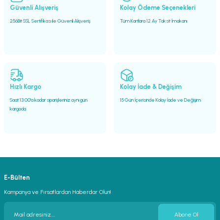
Güvenli Alışveriş
Kolay Ödeme Seçenekleri
256Bit SSL Sertifikası ile Güvenli Alışveriş
Tüm Kartlara 12 Ay Taksit İmakanı
Hızlı Kargo
Kolay İade & Değişim
Saat 13.00'a kadar siparişleriniz aynı gün
15 Gün İçerisinde Kolay İade ve Değişim
kargoda
E-Bülten
Kampanya ve Fırsatlardan Haberdar Olun!
Abone Ol