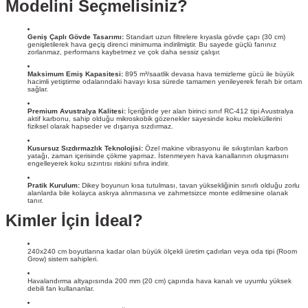
Modelini Seçmelisiniz?
Geniş Çaplı Gövde Tasarımı:
Standart uzun filtrelere kıyasla gövde çapı (30 cm)
genişletilerek hava geçiş direnci minimuma indirilmiştir. Bu sayede güçlü fanınız
zorlanmaz, performans kaybetmez ve çok daha sessiz çalışır.
Maksimum Emiş Kapasitesi:
895 m³/saatlik devasa hava temizleme gücü ile büyük
hacimli yetiştirme odalarındaki havayı kısa sürede tamamen yenileyerek ferah bir ortam
sağlar.
Premium Avustralya Kalitesi:
İçeriğinde yer alan birinci sınıf RC-412 tipi Avustralya
aktif karbonu, sahip olduğu mikroskobik gözenekler sayesinde koku moleküllerini
fiziksel olarak hapseder ve dışarıya sızdırmaz.
Kusursuz Sızdırmazlık Teknolojisi:
Özel makine vibrasyonu ile sıkıştırılan karbon
yatağı, zaman içerisinde çökme yapmaz. İstenmeyen hava kanallarının oluşmasını
engelleyerek koku sızıntısı riskini sıfıra indirir.
Pratik Kurulum:
Dikey boyunun kısa tutulması, tavan yüksekliğinin sınırlı olduğu zorlu
alanlarda bile kolayca askıya alınmasına ve zahmetsizce monte edilmesine olanak
tanır.
Kimler İçin İdeal?
240x240 cm boyutlarına kadar olan büyük ölçekli üretim çadırları veya oda tipi (Room
Grow) sistem sahipleri.
Havalandırma altyapısında 200 mm (20 cm) çapında hava kanalı ve uyumlu yüksek
debili fan kullananlar.