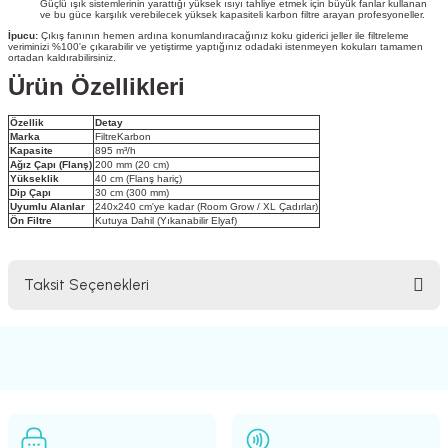
Güçlü ışık sistemlerinin yarattığı yüksek ısıyı tahliye etmek için büyük fanlar kullanan
ve bu güce karşılık verebilecek yüksek kapasiteli karbon filtre arayan profesyoneller.
İpucu:
Çıkış fanının hemen ardına konumlandıracağınız koku giderici jeller ile filtreleme
veriminizi %100'e çıkarabilir ve yetiştirme yaptığınız odadaki istenmeyen kokuları tamamen
ortadan kaldırabilirsiniz.
Ürün Özellikleri
Özellik
Detay
Marka
FiltreKarbon
Kapasite
895 m³/h
Ağız Çapı (Flanş)
200 mm (20 cm)
Yükseklik
40 cm (Flanş hariç)
Dip Çapı
30 cm (300 mm)
Uyumlu Alanlar
240x240 cm'ye kadar (Room Grow / XL Çadırlar)
Ön Filtre
Kutuya Dahil (Yıkanabilir Elyaf)
Taksit Seçenekleri