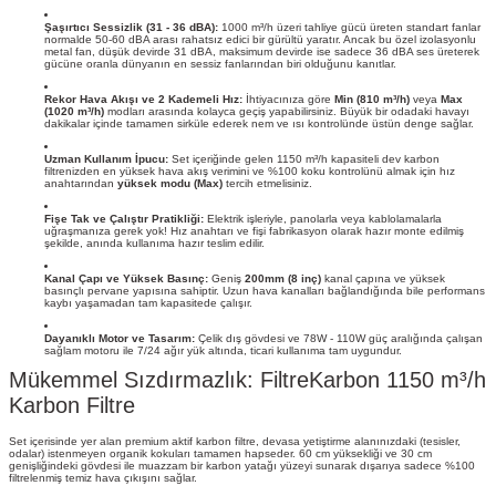
Şaşırtıcı Sessizlik (31 - 36 dBA):
1000 m³/h üzeri tahliye gücü üreten standart fanlar
normalde 50-60 dBA arası rahatsız edici bir gürültü yaratır. Ancak bu özel izolasyonlu
metal fan, düşük devirde 31 dBA, maksimum devirde ise sadece 36 dBA ses üreterek
gücüne oranla dünyanın en sessiz fanlarından biri olduğunu kanıtlar.
Rekor Hava Akışı ve 2 Kademeli Hız:
İhtiyacınıza göre
Min (810 m³/h)
veya
Max
(1020 m³/h)
modları arasında kolayca geçiş yapabilirsiniz. Büyük bir odadaki havayı
dakikalar içinde tamamen sirküle ederek nem ve ısı kontrolünde üstün denge sağlar.
Uzman Kullanım İpucu:
Set içeriğinde gelen 1150 m³/h kapasiteli dev karbon
filtrenizden en yüksek hava akış verimini ve %100 koku kontrolünü almak için hız
anahtarından
yüksek modu (Max)
tercih etmelisiniz.
Fişe Tak ve Çalıştır Pratikliği:
Elektrik işleriyle, panolarla veya kablolamalarla
uğraşmanıza gerek yok! Hız anahtarı ve fişi fabrikasyon olarak hazır monte edilmiş
şekilde, anında kullanıma hazır teslim edilir.
Kanal Çapı ve Yüksek Basınç:
Geniş
200mm (8 inç)
kanal çapına ve yüksek
basınçlı pervane yapısına sahiptir. Uzun hava kanalları bağlandığında bile performans
kaybı yaşamadan tam kapasitede çalışır.
Dayanıklı Motor ve Tasarım:
Çelik dış gövdesi ve 78W - 110W güç aralığında çalışan
sağlam motoru ile 7/24 ağır yük altında, ticari kullanıma tam uygundur.
Mükemmel Sızdırmazlık: FiltreKarbon 1150 m³/h
Karbon Filtre
Set içerisinde yer alan premium aktif karbon filtre, devasa yetiştirme alanınızdaki (tesisler,
odalar) istenmeyen organik kokuları tamamen hapseder. 60 cm yüksekliği ve 30 cm
genişliğindeki gövdesi ile muazzam bir karbon yatağı yüzeyi sunarak dışarıya sadece %100
filtrelenmiş temiz hava çıkışını sağlar.