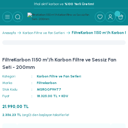
İthal aktif karbon ve
 %100 Yerli Üretim!
FiltreKarbon 1150 m³/h Karbon F
Anasayfa
Karbon Filtre ve Fan Setleri
FiltreKarbon 1150 m³/h Karbon Filtre ve Sessiz Fan
Seti - 200mm
Kategori
Karbon Filtre ve Fan Setleri
Marka
Filtrekarbon
Stok Kodu
MSRGGP9HT7
Fiyat
18.325,00 TL + KDV
21.990,00 TL
2.356,23 TL
(arg0) den başlayan taksitlerle!