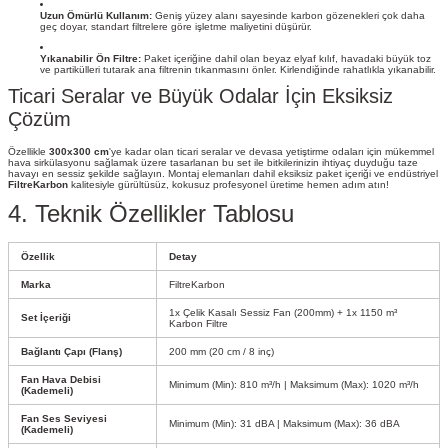
Uzun Ömürlü Kullanım:
Geniş yüzey alanı sayesinde karbon gözenekleri çok daha
geç doyar, standart filtrelere göre işletme maliyetini düşürür.
Yıkanabilir Ön Filtre:
Paket içeriğine dahil olan beyaz elyaf kılıf, havadaki büyük toz
ve partikülleri tutarak ana filtrenin tıkanmasını önler. Kirlendiğinde rahatlıkla yıkanabilir.
Ticari Seralar ve Büyük Odalar İçin Eksiksiz
Çözüm
Özellikle
300x300 cm
'ye kadar olan ticari seralar ve devasa yetiştirme odaları için mükemmel
hava sirkülasyonu sağlamak üzere tasarlanan bu set ile bitkilerinizin ihtiyaç duyduğu taze
havayı en sessiz şekilde sağlayın. Montaj elemanları dahil eksiksiz paket içeriği ve endüstriyel
FiltreKarbon
kalitesiyle gürültüsüz, kokusuz profesyonel üretime hemen adım atın!
4. Teknik Özellikler Tablosu
Özellik
Detay
Marka
FiltreKarbon
1x Çelik Kasalı Sessiz Fan (200mm) + 1x 1150 m³
Set İçeriği
Karbon Filtre
Bağlantı Çapı (Flanş)
200 mm (20 cm / 8 inç)
Fan Hava Debisi
Minimum (Min): 810 m³/h | Maksimum (Max): 1020 m³/h
(Kademeli)
Fan Ses Seviyesi
Minimum (Min): 31 dBA | Maksimum (Max): 36 dBA
(Kademeli)