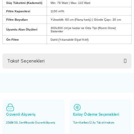
Güç Tüketimi (Kademeli)
Min: 78 Watt | Max: 110 Watt
Filtre Kapasitesi
1150 m³/h
Filtre Boyutları
Yükseklik: 60 cm (Flanş hariç) | Gövde Çapı: 30 cm
300x300 cm'ye kadar ve Oda Tipi (Room Grow)
Uyumlu Alan Ölçüleri
Sistemler
Ön Filtre
Dahil (Yıkanabilir Elyaf Kılıf)
Taksit Seçenekleri
Güvenli Alışveriş
Kolay Ödeme Seçenekleri
256Bit SSL Sertifikası ile Güvenli Alışveriş
Tüm Kartlara 12 Ay Taksit İmakanı