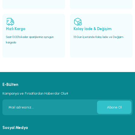
Hızlı Kargo
Kolay İade & Değişim
Saat 13.00'a kadar siparişleriniz aynı gün
15 Gün İçerisinde Kolay İade ve Değişim
kargoda
E-Bülten
Kampanya ve Fırsatlardan Haberdar Olun!
Abone Ol
Sosyal Medya