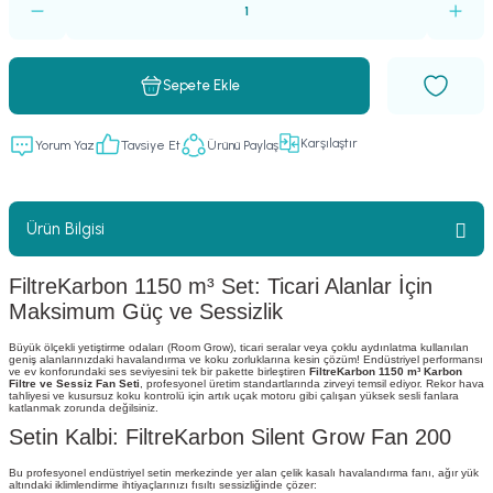
Sepete Ekle
Karşılaştır
Yorum Yaz
Tavsiye Et
Ürünü Paylaş
Ürün Bilgisi
FiltreKarbon 1150 m³ Set: Ticari Alanlar İçin
Maksimum Güç ve Sessizlik
Büyük ölçekli yetiştirme odaları (Room Grow), ticari seralar veya çoklu aydınlatma kullanılan
geniş alanlarınızdaki havalandırma ve koku zorluklarına kesin çözüm! Endüstriyel performansı
ve ev konforundaki ses seviyesini tek bir pakette birleştiren
FiltreKarbon 1150 m³ Karbon
Filtre ve Sessiz Fan Seti
, profesyonel üretim standartlarında zirveyi temsil ediyor. Rekor hava
tahliyesi ve kusursuz koku kontrolü için artık uçak motoru gibi çalışan yüksek sesli fanlara
katlanmak zorunda değilsiniz.
Setin Kalbi: FiltreKarbon Silent Grow Fan 200
Bu profesyonel endüstriyel setin merkezinde yer alan çelik kasalı havalandırma fanı, ağır yük
altındaki iklimlendirme ihtiyaçlarınızı fısıltı sessizliğinde çözer: